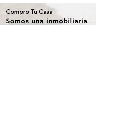
Compro Tu Casa
Somos una inmobiliaria
Dedicada a comprar y vender
propiedades: casas,
departamentos con y sin
adeudo. Pago en efectivo. Para
saber si tu casa califica se hace
una breve entrevista telefónica.
Dejanos tu nombre y número
para contactarnos
Contactanos
¡Contactanos para obtener una
propuesta!